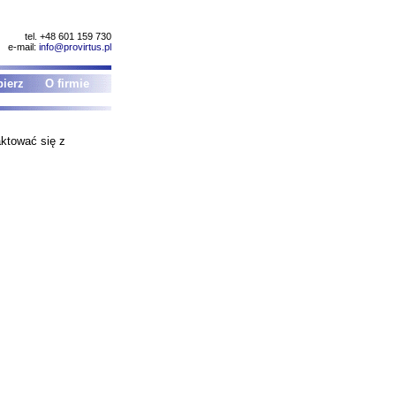
tel. +48 601 159 730
e-mail:
info@provirtus.pl
ierz
O firmie
ktować się z