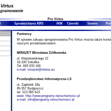
 Virtus
ogramowanie
Pro Virtus
M
Sprawozdania KRS
IKM
Cenniki
Serwis
Pob
Partnerzy
W sprawie zakupu oprogramowania Pro Virtus można także konta
naszymi przedstawicielami.
MIRAZET Mirosława Ziółkowska
ul. Kłopotowskiego 22
16-100 Sokółka
Tel. 693 033 166
e-mail: mirazet@interia.eu
Przedsiębiorstwo Informatyczne LS
ul. Zapłotek 18a
85-357 Bydgoszcz
tel. 513 065 623
www: http://www.programy.nieruchomosci.pl
e-mail: info@programy.nieruchomosci.pl