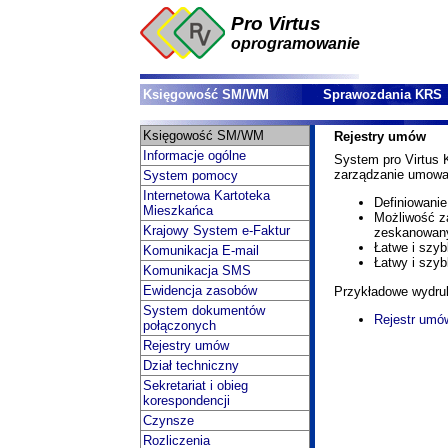
Pro Virtus
oprogramowanie
Księgowość SM/WM
Sprawozdania KRS
Księgowość SM/WM
Rejestry umów
Informacje ogólne
System pro Virtus
zarządzanie umowa
System pomocy
Internetowa Kartoteka
Definiowanie
Mieszkańca
Możliwość z
Krajowy System e-Faktur
zeskanowan
Łatwe i szy
Komunikacja E-mail
Łatwy i szyb
Komunikacja SMS
Ewidencja zasobów
Przykładowe wydru
System dokumentów
Rejestr umó
połączonych
Rejestry umów
Dział techniczny
Sekretariat i obieg
korespondencji
Czynsze
Rozliczenia