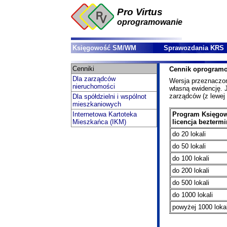
Pro Virtus
oprogramowanie
Księgowość SM/WM
Sprawozdania KRS
Cenniki
Cennik oprogramo
Dla zarządców
Wersja przeznaczon
nieruchomości
własną ewidencję. 
zarządców (z lewej 
Dla spółdzielni i wspólnot
mieszkaniowych
Internetowa Kartoteka
Program Księgo
Mieszkańca (IKM)
licencja bezterm
do 20 lokali
do 50 lokali
do 100 lokali
do 200 lokali
do 500 lokali
do 1000 lokali
powyżej 1000 lokal