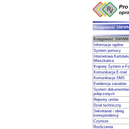
Pro
opr
Księgowość SM/W
Księgowość SM/WM
Informacje ogólne
System pomocy
Internetowa Kartotek
Mieszkańca
Krajowy System e-Fa
Komunikacja E-mail
Komunikacja SMS
Ewidencja zasobów
System dokumentów
połączonych
Rejestry umów
Dział techniczny
Sekretariat i obieg
korespondencji
Czynsze
Rozliczenia