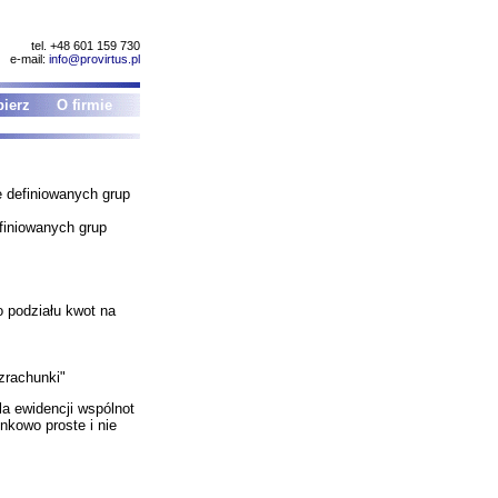
tel. +48 601 159 730
e-mail:
info@provirtus.pl
ierz
O firmie
 definiowanych grup
finiowanych grup
 podziału kwot na
zrachunki"
a ewidencji wspólnot
nkowo proste i nie