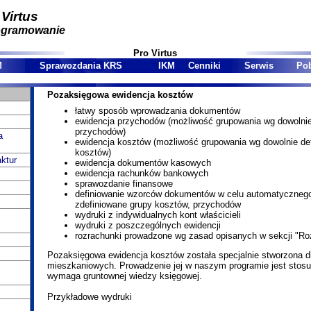
 Virtus
ogramowanie
Pro Virtus
M
Sprawozdania KRS
IKM
Cenniki
Serwis
Pob
Pozaksięgowa ewidencja kosztów
łatwy sposób wprowadzania dokumentów
ewidencja przychodów (możliwość grupowania wg dowolnie
przychodów)
a
ewidencja kosztów (możliwość grupowania wg dowolnie de
kosztów)
ktur
ewidencja dokumentów kasowych
ewidencja rachunków bankowych
sprawozdanie finansowe
definiowanie wzorców dokumentów w celu automatycznego
zdefiniowane grupy kosztów, przychodów
wydruki z indywidualnych kont właścicieli
wydruki z poszczególnych ewidencji
rozrachunki prowadzone wg zasad opisanych w sekcji "Ro
Pozaksięgowa ewidencja kosztów została specjalnie stworzona dl
mieszkaniowych. Prowadzenie jej w naszym programie jest stosu
wymaga gruntownej wiedzy księgowej.
Przykładowe wydruki