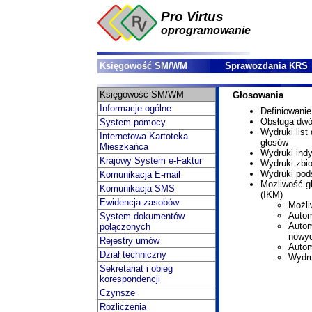
Pro Virtus
oprogramowanie
Księgowość SM/WM
Sprawozdania KRS
Księgowość SM/WM
Głosowania
Informacje ogólne
Definiowanie
Obsługa dwóc
System pomocy
Wydruki list
Internetowa Kartoteka
głosów
Mieszkańca
Wydruki indy
Krajowy System e-Faktur
Wydruki zbi
Wydruki pod
Komunikacja E-mail
Mozliwość g
Komunikacja SMS
(IKM)
Ewidencja zasobów
Możli
Autom
System dokumentów
Autom
połączonych
nowyc
Rejestry umów
Autom
Dział techniczny
Wydru
Sekretariat i obieg
korespondencji
Czynsze
Rozliczenia