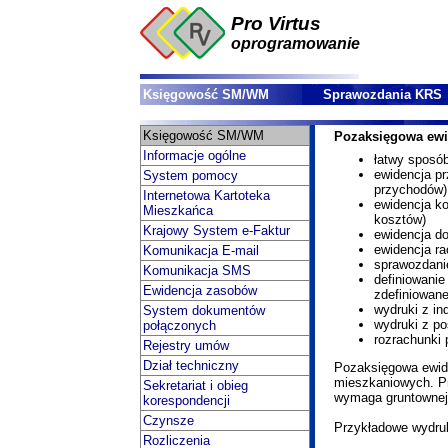
Pro Virtus
oprogramowanie
Księgowość SM/WM
Sprawozdania KRS
Księgowość SM/WM
Pozaksięgowa ewi
Informacje ogólne
łatwy sposó
ewidencja p
System pomocy
przychodów)
Internetowa Kartoteka
ewidencja k
Mieszkańca
kosztów)
Krajowy System e-Faktur
ewidencja 
ewidencja r
Komunikacja E-mail
sprawozdani
Komunikacja SMS
definiowani
Ewidencja zasobów
zdefiniowan
wydruki z in
System dokumentów
wydruki z p
połączonych
rozrachunki
Rejestry umów
Dział techniczny
Pozaksięgowa ewide
mieszkaniowych. Pr
Sekretariat i obieg
wymaga gruntownej
korespondencji
Czynsze
Przykładowe wydru
Rozliczenia