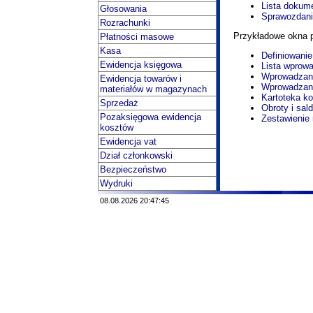
Lista dokum
Głosowania
Sprawozdani
Rozrachunki
Przykładowe okna 
Płatności masowe
Kasa
Definiowani
Ewidencja księgowa
Lista wprow
Wprowadzani
Ewidencja towarów i
Wprowadzani
materiałów w magazynach
Kartoteka ko
Sprzedaż
Obroty i sal
Pozaksięgowa ewidencja
Zestawienie 
kosztów
Ewidencja vat
Dział członkowski
Bezpieczeństwo
Wydruki
08.08.2026 20:47:45